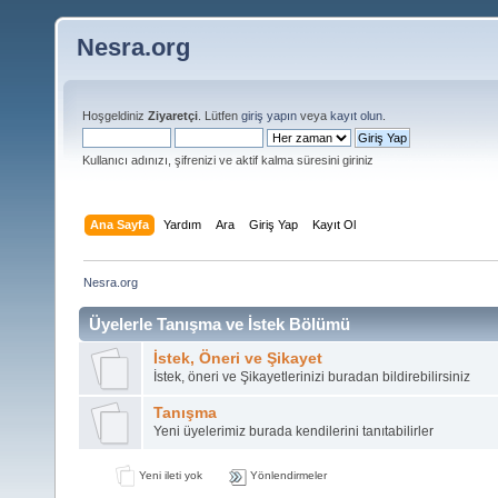
Nesra.org
Hoşgeldiniz
Ziyaretçi
. Lütfen
giriş yapın
veya
kayıt olun
.
Kullanıcı adınızı, şifrenizi ve aktif kalma süresini giriniz
Ana Sayfa
Yardım
Ara
Giriş Yap
Kayıt Ol
Nesra.org
Üyelerle Tanışma ve İstek Bölümü
İstek, Öneri ve Şikayet
İstek, öneri ve Şikayetlerinizi buradan bildirebilirsiniz
Tanışma
Yeni üyelerimiz burada kendilerini tanıtabilirler
Yeni ileti yok
Yönlendirmeler